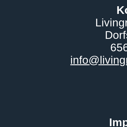
K
Living
Dorf
656
info@livin
Im